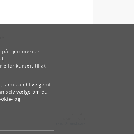
rgh
rd på hjemmesiden
et
Art
ller kurser, til at
es, som kan blive gemt
an selv vælge om du
okie- og
Kontakt:
Ravinder Kaur
rkaur
@
hum
.
ku
.
dk