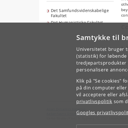
oth
bey
Det Samfundsvidenskabelige
con
Fakultet
Det Humanistiske Fakultet
Co
Samtykke til b
Universitetet bruger 
(statistik) for løbend
tredjepartsprodukter t
H
personalisere annonce
Vis
Klik på "Se cookies" f
pan
på din computer eller
vil acceptere eller af
privatlivspolitik
som du
Asian Dynamics Initiative
Googles privatlivspoli
Københavns Universitet
Karen Blixens Plads 8, bygning 10, 2300 København 