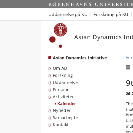
Start
Uddannelse på KU
Forskning på KU
Asian Dynamics Init
Asian Dynamics Initiative
Asie
Om ADI
Forskning
9
Uddannelse
Personer
26-
Aktiviteter
Kalender
The
tha
Nyheder
his
Samarbejde
tak
Kontakt
mul
inv