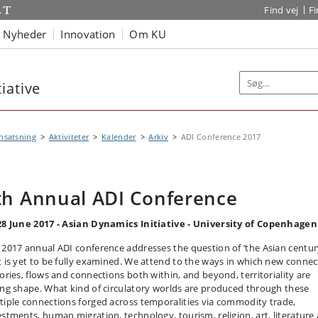
Find vej
F
Nyheder
Innovation
Om KU
iative
nsatsning
Aktiviteter
Kalender
Arkiv
ADI Conference 2017
th Annual ADI Conference
28 June 2017 - Asian Dynamics Initiative - University of Copenhagen
 2017 annual ADI conference addresses the question of ‘the Asian centur
t is yet to be fully examined. We attend to the ways in which new conne
tories, flows and connections both within, and beyond, territoriality are
ing shape. What kind of circulatory worlds are produced through these
tiple connections forged across temporalities via commodity trade,
estments, human migration, technology, tourism, religion, art, literature