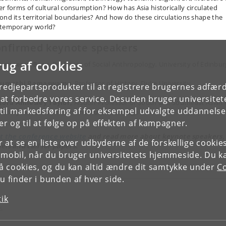
er forms of cultural consumption? How has Asia historically circulated
ond its territorial boundaries? And how do these circulations shape the
temporary world?
nfirmed keynote speakers
rug af cookies
Francesca Bray,
Professor of Social Anthropology, University of Edinbu
Sumathi Ramaswamy,
Professor of History, Duke University
tredjepartsprodukter til at registrere brugernes adfæ
e at forbedre vores service. Desuden bruger universitet
Nora Annesley Taylor,
Alsdorf Professor of South and Southeast Asian 
il markedsføring af for eksempel udvalgte uddannelser e
istory, School of the Art Institute of Chicago
r og til at følge op på effekten af kampagner.
it the conference website
and read more about keynote speakers,
or at se en liste over udbyderne af de forskellige cooki
els and call for papers.
 mobil, når du bruger universitetets hjemmeside. Du k
slå cookies, og du kan altid ændre dit samtykke under
Co
 finder i bunden af hver side.
tik
S