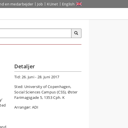
ind en medarbejder
Job
KUnet
English
Detaljer
Tid: 26. juni - 28. juni 2017
Sted: University of Copenhagen,
Social Sciences Campus (CSS), Øster
Farimagsgade 5, 1353 Cph. K
y’
cted
Arrangør: ADI
 and