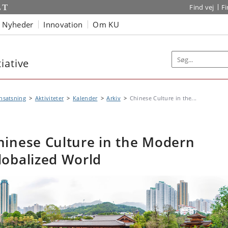
Find vej
F
Nyheder
Innovation
Om KU
iative
nsatsning
Aktiviteter
Kalender
Arkiv
Chinese Culture in the...
hinese Culture in the Modern
lobalized World