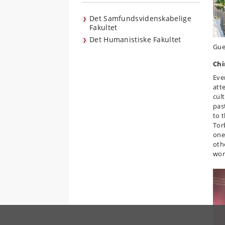
Det Samfundsvidenskabelige
Fakultet
Det Humanistiske Fakultet
Gue
Chi
Ever
att
cul
pas
to 
Tor
one
oth
wor