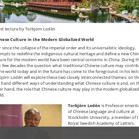
st lecture by Torbjörn Lodén
nese Culture in the Modern Globalized World
 since the collapse of the imperial order and its universalistic ideology,
empts to redefine the indigenous cultural heritage and define a new Chi
ture for the modern world have been central concerns in China. During t
t few decades the question what traditional Chinese culture may contri
the world today and in the future has come to the foreground. In his lect
björn Lodén will explore these two closely interconnected themes: on th
 hand different ways of understanding what Chinese culture is and, on t
er hand, the role that Chinese culture may play in the modern globalize
ld.
Torbjörn Lodén
is Professor emerit
of Chinese language and culture at
Stockholm University, a member of 
Royal Swedish Academy of Letters,
History and Antiquities and a visitin
Professor at Beijing Normal Universit