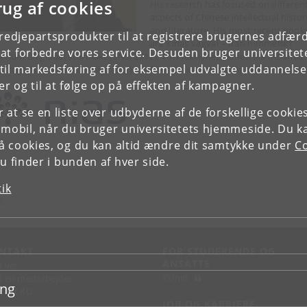
rug af cookies
His research has focused on differen
aspects of Chinese intellectual histor
and literature. His most recent book
tredjepartsprodukter til at registrere brugernes adfæ
are Kinas vägval – från himmelskt
e at forbedre vores service. Desuden bruger universitet
rium till global stormakt (SNS, 2012), Tolv lektioner i kinesiska (Atlantis
il markedsføring af for eksempel udvalgte uddannelser e
3, together with Wan Xinzheng), and Konfucius samtal (Appell förlag 2016
r og til at følge op på effekten af kampagner.
or at se en liste over udbyderne af de forskellige cooki
 mobil, når du bruger universitetets hjemmeside. Du k
slå cookies, og du kan altid ændre dit samtykke under
Co
 finder i bunden af hver side.
tik
S
NTAKT
FOR STUDERENDE OG
ANSATTE
d vej
KUnet
d en medarbejder
ing
takt KU
JOB OG KARRIERE