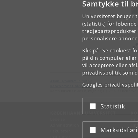
Samtykke til b
Universitetet bruger 
(statistik) for løbend
impe
tredjepartsprodukter t
201
personalisere annonce
Klik på "Se cookies" f
på din computer eller
vil acceptere eller af
privatlivspolitik
som du
Asian Dynamics Initiative
Googles privatlivspoli
Københavns Universitet
Karen Blixens Plads 8, bygning 10, 2300 København 
Statistik
Acceptér eller afslå
KØBENHAVNS UNIVERSITET
KO
Ledelse
Fin
Administration
Fin
Markedsfør
Acceptér eller afslå
Fakulteter
Kon
Institutter