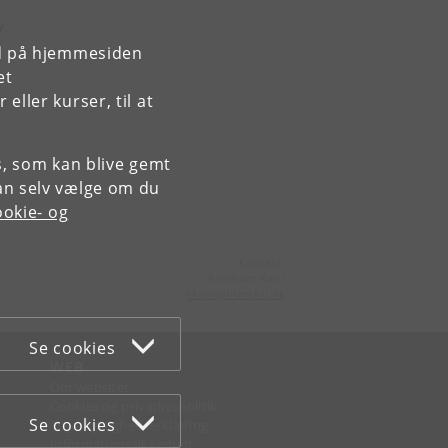
t
y
s
rd på hjemmesiden
et
ller kurser, til at
).
es, som kan blive gemt
an selv vælge om du
okie- og
Kontakt:
Ravinder Kaur
rkaur
@
hum
.
ku
.
dk
Se cookies
WEB
Om websitet
Cookies og privatlivspolitik
Se cookies
Tilgængelighedserklæring
Informationssikkerhed