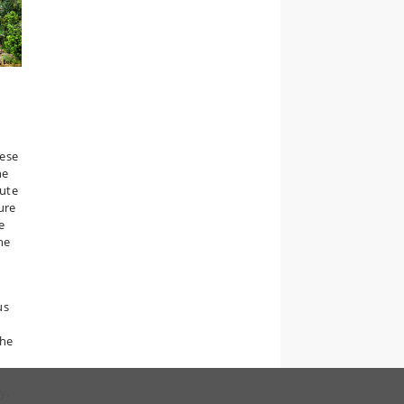
nese
he
bute
ure
e
he
d
us
the
g
y.