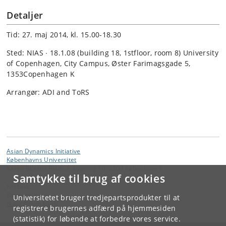
Detaljer
Tid: 27. maj 2014, kl. 15.00-18.30
Sted: NIAS ∙ 18.1.08 (building 18, 1stfloor, room 8) University
of Copenhagen, City Campus, Øster Farimagsgade 5,
1353Copenhagen K
Arrangør: ADI and ToRS
Asian Dynamics Initiative
Københavns Universitet
Karen Blixens Plads 8, bygning 10, 2300 København S
Samtykke til brug af cookies
Kontakt:
Ravinder Kaur
Universitetet bruger tredjepartsprodukter til at
rkaur
@
hum
.
ku
.
dk
registrere brugernes adfærd på hjemmesiden
(statistik) for løbende at forbedre vores service.