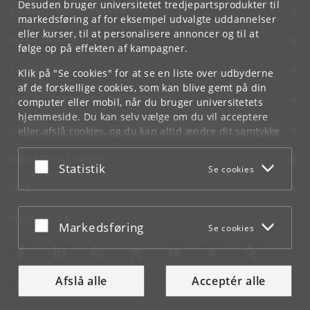
Desuden bruger universitetet tredjepartsprodukter til
KØBENHAVNS UNIVERSITET
markedsføring af for eksempel udvalgte uddannelser
eller kurser, til at personalisere annoncer og til at
KONTAKT
følge op på effekten af kampagner.
SERVICES
Klik på "Se cookies" for at se en liste over udbyderne
af de forskellige cookies, som kan blive gemt på din
FOR STUDERENDE OG ANSATTE
computer eller mobil, når du bruger universitetets
hjemmeside. Du kan selv vælge om du vil acceptere
JOB OG KARRIERE
eller afslå cookies, og du kan altid ændre dit samtykke
under
Cookie- og privatlivspolitik
som du finder i
NØDSITUATIONER
bunden af hver side.
Acceptér eller afslå
Statistik
Se cookies
Googles privatlivspolitik
WEB
MØD KU PÅ
Acceptér eller afslå
Markedsføring
Se cookies
Afslå alle
Acceptér alle