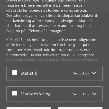
Universitetet bruger tredjepartsprodukter til at
rkaur
@
hum
.
ku
.
dk
registrere brugernes adfærd på hjemmesiden
(statistik) for løbende at forbedre vores service.
Desuden bruger universitetet tredjepartsprodukter til
KØBENHAVNS UNIVERSITET
markedsføring af for eksempel udvalgte uddannelser
eller kurser, til at personalisere annoncer og til at
KONTAKT
følge op på effekten af kampagner.
SERVICES
Klik på "Se cookies" for at se en liste over udbyderne
af de forskellige cookies, som kan blive gemt på din
FOR STUDERENDE OG ANSATTE
computer eller mobil, når du bruger universitetets
hjemmeside. Du kan selv vælge om du vil acceptere
JOB OG KARRIERE
eller afslå cookies, og du kan altid ændre dit samtykke
under
Cookie- og privatlivspolitik
som du finder i
NØDSITUATIONER
bunden af hver side.
Acceptér eller afslå
Statistik
Se cookies
Googles privatlivspolitik
WEB
MØD KU PÅ
Acceptér eller afslå
Markedsføring
Se cookies