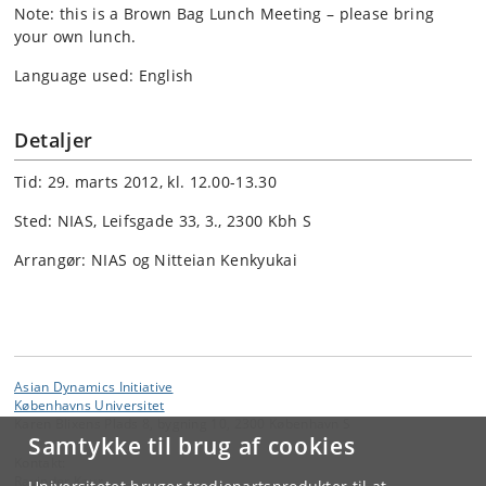
Note: this is a Brown Bag Lunch Meeting – please bring
your own lunch.
Language used: English
Detaljer
Tid: 29. marts 2012, kl. 12.00-13.30
Sted: NIAS, Leifsgade 33, 3., 2300 Kbh S
Arrangør: NIAS og Nitteian Kenkyukai
Asian Dynamics Initiative
Københavns Universitet
Karen Blixens Plads 8, bygning 10, 2300 København S
Samtykke til brug af cookies
Kontakt:
Ravinder Kaur