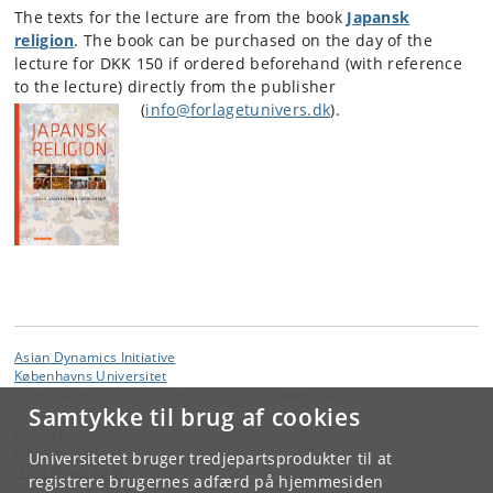
The texts for the lecture are from the book
Japansk
religion
. The book can be purchased on the day of the
lecture for DKK 150 if ordered beforehand (with reference
to the lecture) directly from the publisher
(
info@forlagetunivers.dk
).
Asian Dynamics Initiative
Københavns Universitet
Karen Blixens Plads 8, bygning 10, 2300 København S
Samtykke til brug af cookies
Kontakt:
Ravinder Kaur
Universitetet bruger tredjepartsprodukter til at
rkaur
@
hum
.
ku
.
dk
registrere brugernes adfærd på hjemmesiden