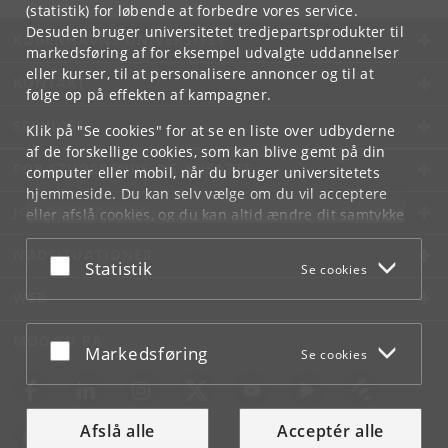
(statistik) for løbende at forbedre vores service.
Desuden bruger universitetet tredjepartsprodukter til
KØBENHAVNS UNIVERSITET
markedsføring af for eksempel udvalgte uddannelser
eller kurser, til at personalisere annoncer og til at
KONTAKT
følge op på effekten af kampagner.
SERVICES
Klik på "Se cookies" for at se en liste over udbyderne
af de forskellige cookies, som kan blive gemt på din
FOR STUDERENDE OG ANSATTE
computer eller mobil, når du bruger universitetets
hjemmeside. Du kan selv vælge om du vil acceptere
JOB OG KARRIERE
eller afslå cookies, og du kan altid ændre dit samtykke
under
Cookie- og privatlivspolitik
som du finder i
NØDSITUATIONER
bunden af hver side.
Acceptér eller afslå
Statistik
Se cookies
Googles privatlivspolitik
WEB
MØD KU PÅ
Acceptér eller afslå
Markedsføring
Se cookies
Afslå alle
Acceptér alle