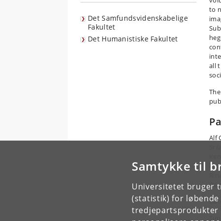
vol
to 
Det Samfundsvidenskabelige
ima
Fakultet
Sub
heg
Det Humanistiske Fakultet
con
inte
all
soc
The
pub
Pa
Alf
Sri
Ken
Samtykke til b
Lui
Rin
Dan
Universitetet bruger 
(statistik) for løbend
Dat
tredjepartsprodukter t
Tim