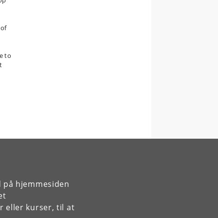
lop
 of
e to
t
rd på hjemmesiden
et
ller kurser, til at