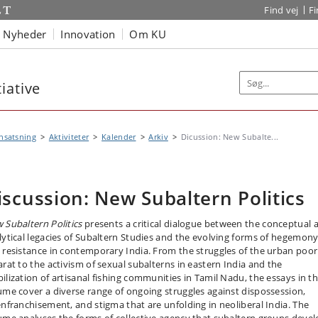
Find vej
F
Nyheder
Innovation
Om KU
iative
nsatsning
Aktiviteter
Kalender
Arkiv
Dicussion: New Subalte...
iscussion: New Subaltern Politics
 Subaltern Politics
presents a critical dialogue between the conceptual 
lytical legacies of Subaltern Studies and the evolving forms of hegemon
 resistance in contemporary India. From the struggles of the urban poor
arat to the activism of sexual subalterns in eastern India and the
ilization of artisanal fishing communities in Tamil Nadu, the essays in th
ume cover a diverse range of ongoing struggles against dispossession,
enfranchisement, and stigma that are unfolding in neoliberal India. The