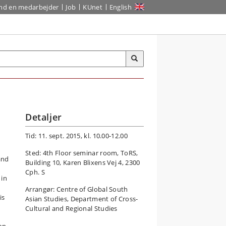
ind en medarbejder
Job
KUnet
English
Detaljer
Tid: 11. sept. 2015, kl. 10.00-12.00
Sted: 4th Floor seminar room, ToRS,
and
Building 10, Karen Blixens Vej 4, 2300
y
Cph. S
 in
Arrangør: Centre of Global South
is
Asian Studies, Department of Cross-
Cultural and Regional Studies