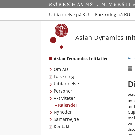
Start
Uddannelse på KU
Forskning på KU
Asian Dynamics Init
Asian Dynamics Initiative
Asie
Om ADI
Forskning
D
Uddannelse
Personer
New
Aktiviteter
ana
Kalender
and
Nyheder
Guj
mob
Samarbejde
vol
Kontakt
dis