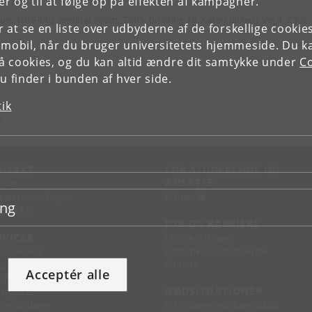
r og til at følge op på effekten af kampagner.
ue: 4th Floor seminar room, ToRS, Building 10, Karen Blixens Vej 4, 2300
or at se en liste over udbyderne af de forskellige cooki
. S
 mobil, når du bruger universitetets hjemmeside. Du k
slå cookies, og du kan altid ændre dit samtykke under
Co
 finder i bunden af hver side.
tik
S
NTAKT
FOR STUDERENDE OG
ANSATTE
d vej
KUnet
d en medarbejder
ing
takt KU
JOB OG KARRIERE
RVICES
Ledige stillinger
Jobbank for studerende
sseservice
Alumne
ignguide
Acceptér alle
chandise
NØDSITUATIONER
support
 leverandører
KU's sikkerhedsberedskab