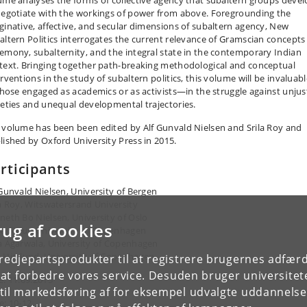
ume analyses the forms of collective agency that subaltern groups deve
negotiate with the workings of power from above. Foregrounding the
ginative, affective, and secular dimensions of subaltern agency, New
altern Politics interrogates the current relevance of Gramscian concepts
emony, subalternity, and the integral state in the contemporary Indian
text. Bringing together path-breaking methodological and conceptual
rventions in the study of subaltern politics, this volume will be invaluabl
 those engaged as academics or as activists—in the struggle against unjus
ieties and unequal developmental trajectories.
 volume has been been edited by Alf Gunvald Nielsen and Srila Roy and
lished by Oxford University Press in 2015.
rticipants
 Gunvald Nielsen, University of Bergen
la Roy, Witswatersrand University
neth Bo Nielsen, University of Oslo
rug af cookies
sa Steur, University of Copenhagen
a Agarwala, University of Copenhagen
 Hirslund, University of Copenhagen
tredjepartsprodukter til at registrere brugernes adfæ
e at forbedre vores service. Desuden bruger universitet
e: 11.09.2015
il markedsføring af for eksempel udvalgte uddannelser e
e: 10-12