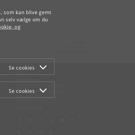
es, som kan blive gemt
an selv vælge om du
okie- og
Kontakt:
Ravinder Kaur
rkaur
@
hum
.
ku
.
dk
Se cookies
WEB
Om websitet
Cookies og privatlivspolitik
Se cookies
Tilgængelighedserklæring
Informationssikkerhed
MØD KU PÅ