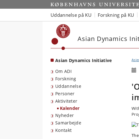
Start
Uddannelse på KU
Forskning på KU
Asian Dynamics Init
Asian Dynamics Initiative
Asie
Om ADI
Forskning
'
Uddannelse
Personer
i
Aktiviteter
Kalender
Wit
Pro
Nyheder
Samarbejde
Kontakt
The