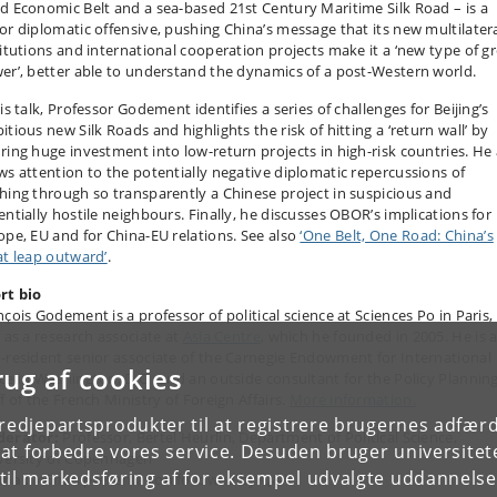
d Economic Belt and a sea-based 21st Century Maritime Silk Road – is a
or diplomatic offensive, pushing China’s message that its new multilater
titutions and international cooperation projects make it a ‘new type of g
er’, better able to understand the dynamics of a post-Western world.
is talk, Professor Godement identifies a series of challenges for Beijing’s
tious new Silk Roads and highlights the risk of hitting a ‘return wall’ by
ring huge investment into low-return projects in high-risk countries. He 
ws attention to the potentially negative diplomatic repercussions of
hing through so transparently a Chinese project in suspicious and
entially hostile neighbours. Finally, he discusses OBOR’s implications for
ope, EU and for China-EU relations. See also
‘One Belt, One Road: China’s
at leap outward’
.
rt bio
çois Godement is a professor of political science at Sciences Po in Paris,
l as a research associate at
Asia Centre
, which he founded in 2005. He is 
-resident senior associate of the Carnegie Endowment for International
rug af cookies
ce in Washington, D.C., and an outside consultant for the Policy Plannin
f of the French Ministry of Foreign Affairs.
More information.
tredjepartsprodukter til at registrere brugernes adfæ
erator:
Professor, Bertel Heurlin, Department of Political Science,
e at forbedre vores service. Desuden bruger universitet
versity of Copenhagen
il markedsføring af for eksempel udvalgte uddannelser e
mat:
45min presentation followed by Q&A