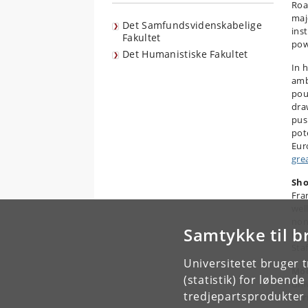
Roa
maj
Det Samfundsvidenskabelige
ins
Fakultet
pow
Det Humanistiske Fakultet
In h
ambi
pou
dra
pus
pot
Eur
gre
Sho
Fran
wel
non
Samtykke til b
Pea
Staf
Universitetet bruger 
Mod
(statistik) for løbend
Uni
tredjepartsprodukter t
For