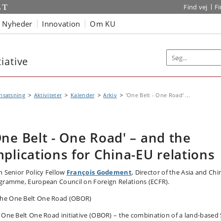
Find vej
F
Nyheder
Innovation
Om KU
iative
nsatsning
Aktiviteter
Kalender
Arkiv
'One Belt - One Road' ...
One Belt - One Road' – and the
mplications for China-EU relations
h Senior Policy Fellow
François Godement
, Director of the Asia and Chi
gramme, European Council on Foreign Relations (ECFR).
 One Belt One Road initiative (OBOR) – the combination of a land-based 