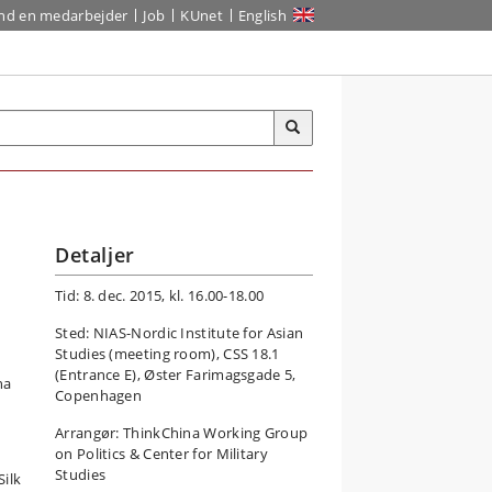
ind en medarbejder
Job
KUnet
English
Detaljer
Tid: 8. dec. 2015, kl. 16.00-18.00
Sted: NIAS-Nordic Institute for Asian
Studies (meeting room), CSS 18.1
(Entrance E), Øster Farimagsgade 5,
na
Copenhagen
Arrangør: ThinkChina Working Group
on Politics & Center for Military
Studies
Silk