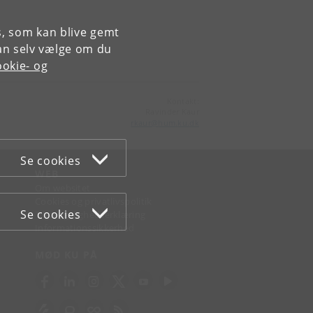
es, som kan blive gemt
an selv vælge om du
okie- og
Kontakt:
Ravinder Kaur
rkaur
@
hum
.
ku
.
dk
Se cookies
WEB
Om websitet
Cookies og privatlivspolitik
Se cookies
Tilgængelighedserklæring
Informationssikkerhed
MØD KU PÅ