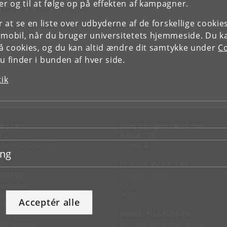
r og til at følge op på effekten af kampagner.
 seminar is open to the public.
or at se en liste over udbyderne af de forskellige cooki
tact person: Martin Bech (MB@thinkchina.dk).
 mobil, når du bruger universitetets hjemmeside. Du k
slå cookies, og du kan altid ændre dit samtykke under
Co
 finder i bunden af hver side.
tik
S
NTAKT
FOR STUDERENDE OG
ANSATTE
d vej
KUnet
d en medarbejder
ing
takt KU
JOB OG KARRIERE
RVICES
Ledige stillinger
Jobbank for studerende
sseservice
Alumne
ignguide
Acceptér alle
chandise
NØDSITUATIONER
support
 leverandører
KU's sikkerhedsberedskab