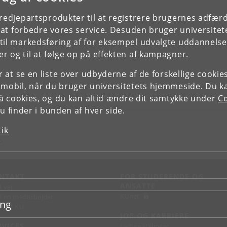
tredjepartsprodukter til at registrere brugernes adfæ
e at forbedre vores service. Desuden bruger universitet
il markedsføring af for eksempel udvalgte uddannelser e
r og til at følge op på effekten af kampagner.
or at se en liste over udbyderne af de forskellige cooki
 mobil, når du bruger universitetets hjemmeside. Du k
slå cookies, og du kan altid ændre dit samtykke under
Co
 finder i bunden af hver side.
tik
S
NTAKT
FOR STUDERENDE OG
ANSATTE
d vej
KUnet
d en medarbejder
ing
takt KU
JOB OG KARRIERE
RVICES
Ledige stillinger