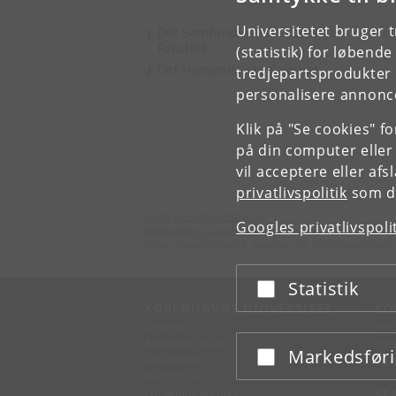
Universitetet bruger 
Det Samfundsvidenskabelige
Fakultet
(statistik) for løbend
Det Humanistiske Fakultet
tredjepartsprodukter t
personalisere annonce
Klik på "Se cookies" f
på din computer eller
vil acceptere eller af
privatlivspolitik
som du
Asian Dynamics Initiative
Googles privatlivspoli
Københavns Universitet
Karen Blixens Plads 8, bygning 10, 2300 København 
Statistik
Acceptér eller afslå
KØBENHAVNS UNIVERSITET
KO
Ledelse
Fin
Administration
Fin
Markedsfør
Acceptér eller afslå
Fakulteter
Kon
Institutter
Forskningscentre
SE