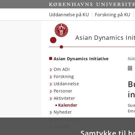
Start
Uddannelse på KU
Forskning på KU
Asian Dynamics Init
Asian Dynamics Initiative
Asie
Om ADI
Forskning
B
Uddannelse
Personer
i
Aktiviteter
Kalender
Gue
Emo
Nyheder
Samarbejde
Kontakt
Samtykke til b