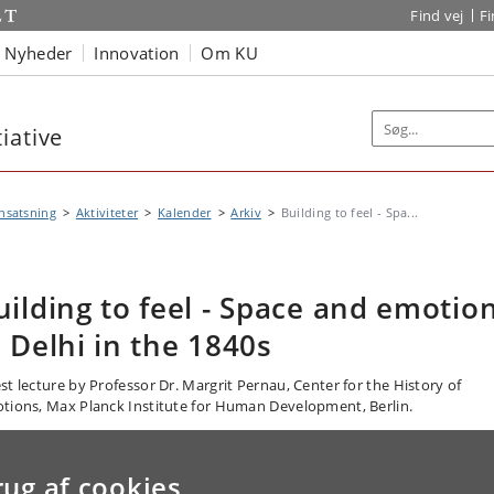
Find vej
F
Nyheder
Innovation
Om KU
iative
nsatsning
Aktiviteter
Kalender
Arkiv
Building to feel - Spa...
uilding to feel - Space and emotio
n Delhi in the 1840s
st lecture by Professor Dr. Margrit Pernau, Center for the History of
tions, Max Planck Institute for Human Development, Berlin.
rug af cookies