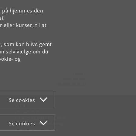
rd på hjemmesiden
et
ller kurser, til at
es, som kan blive gemt
an selv vælge om du
okie- og
Kontakt:
Ravinder Kaur
rkaur
@
hum
.
ku
.
dk
Se cookies
WEB
Om websitet
Cookies og privatlivspolitik
Se cookies
Tilgængelighedserklæring
Informationssikkerhed