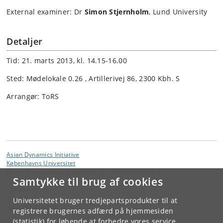
External examiner: Dr
Simon Stjernholm
, Lund University
Detaljer
Tid: 21. marts 2013, kl. 14.15-16.00
Sted: Mødelokale 0.26 , Artillerivej 86, 2300 Kbh. S
Arrangør: ToRS
Asian Dynamics Initiative
Københavns Universitet
Karen Blixens Plads 8, bygning 10, 2300 København S
Samtykke til brug af cookies
Kontakt:
Ravinder Kaur
Universitetet bruger tredjepartsprodukter til at
rkaur
@
hum
.
ku
.
dk
registrere brugernes adfærd på hjemmesiden
(statistik) for løbende at forbedre vores service.