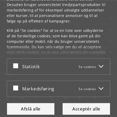
Desuden bruger universitetet tredjepartsprodukter til
KØBENHAVNS UNIVERSITET
markedsføring af for eksempel udvalgte uddannelser
eller kurser, til at personalisere annoncer og til at
KONTAKT
følge op på effekten af kampagner.
SERVICES
Klik på "Se cookies" for at se en liste over udbyderne
af de forskellige cookies, som kan blive gemt på din
FOR STUDERENDE OG ANSATTE
computer eller mobil, når du bruger universitetets
hjemmeside. Du kan selv vælge om du vil acceptere
JOB OG KARRIERE
eller afslå cookies, og du kan altid ændre dit samtykke
under
Cookie- og privatlivspolitik
som du finder i
NØDSITUATIONER
bunden af hver side.
Acceptér eller afslå
Statistik
Se cookies
Googles privatlivspolitik
WEB
MØD KU PÅ
Acceptér eller afslå
Markedsføring
Se cookies
Afslå alle
Acceptér alle