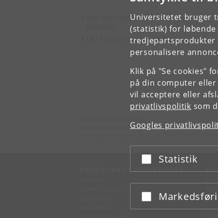
Universitetet bruger 
Det Samfundsvidenskabelige
Fakultet
(statistik) for løbend
Det Humanistiske Fakultet
tredjepartsprodukter t
personalisere annonce
Klik på "Se cookies" f
på din computer eller
vil acceptere eller af
privatlivspolitik
som du
Asian Dynamics Initiative
Googles privatlivspoli
Københavns Universitet
Karen Blixens Plads 8, bygning 10, 2300 København 
Statistik
Acceptér eller afslå
KØBENHAVNS UNIVERSITET
KO
Ledelse
Fin
Administration
Fin
Markedsfør
Acceptér eller afslå
Fakulteter
Kon
Institutter
Forskningscentre
SE