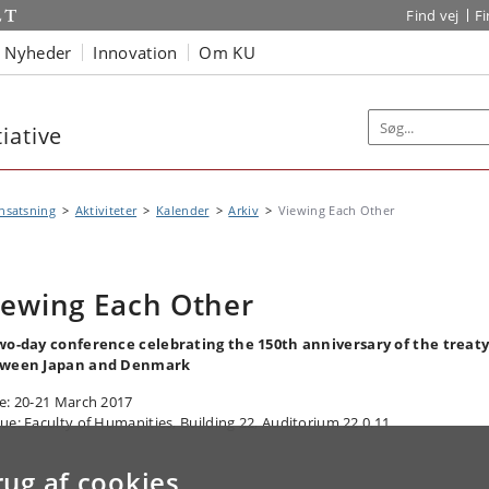
Find vej
F
Nyheder
Innovation
Om KU
iative
nsatsning
Aktiviteter
Kalender
Arkiv
Viewing Each Other
iewing Each Other
wo-day conference celebrating the 150th anniversary of the treat
ween Japan and Denmark
e: 20-21 March 2017
ue: Faculty of Humanities, Building 22, Auditorium 22.0.11
rug af cookies