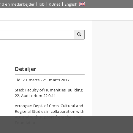
ind en medarbejder
Job
KUnet
English
Detaljer
Tid: 20. marts - 21. marts 2017
Sted: Faculty of Humanities, Building
y
22, Auditorium 22.0.11
Arrangør: Dept. of Cross-Cultural and
Regional Studies in collaboration with
ADI and with support from the Japan
Foundation