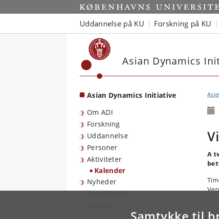
Start
Uddannelse på KU
Forskning på KU
Asian Dynamics Init
Asian Dynamics Initiative
Asie
Om ADI
Forskning
V
Uddannelse
Personer
A t
Aktiviteter
bet
Kalender
Tim
Nyheder
Ven
Samarbejde
Kontakt
Samtykke til b