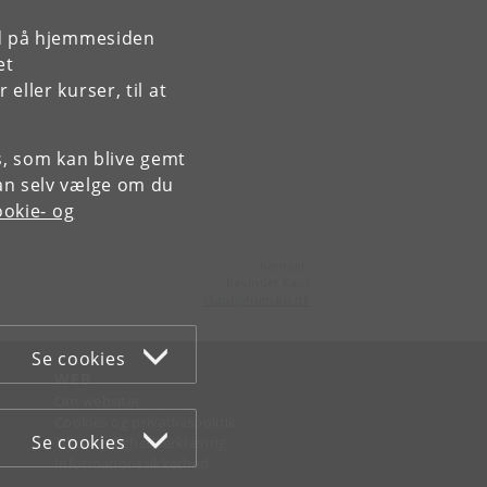
rd på hjemmesiden
et
ller kurser, til at
es, som kan blive gemt
an selv vælge om du
okie- og
Kontakt:
Ravinder Kaur
rkaur
@
hum
.
ku
.
dk
Se cookies
WEB
Om websitet
Cookies og privatlivspolitik
Se cookies
Tilgængelighedserklæring
Informationssikkerhed