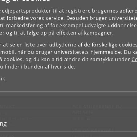
tredjepartsprodukter til at registrere brugernes adfæ
e at forbedre vores service. Desuden bruger universitet
il markedsføring af for eksempel udvalgte uddannelser e
r og til at følge op på effekten af kampagner.
or at se en liste over udbyderne af de forskellige cooki
 mobil, når du bruger universitetets hjemmeside. Du k
slå cookies, og du kan altid ændre dit samtykke under
Co
 finder i bunden af hver side.
tik
S
NTAKT
FOR STUDERENDE OG
ANSATTE
d vej
KUnet
d en medarbejder
ing
takt KU
JOB OG KARRIERE
RVICES
Ledige stillinger