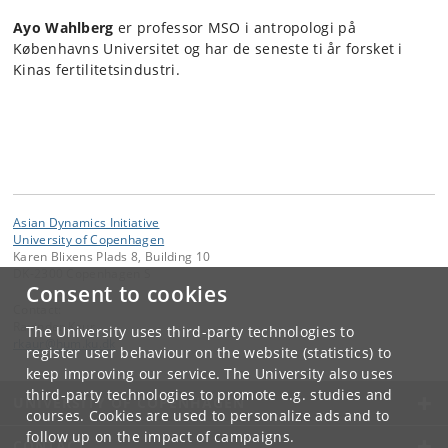
Ayo Wahlberg
er professor MSO i antropologi på
Københavns Universitet og har de seneste ti år forsket i
Kinas fertilitetsindustri.
Asian Dynamics Initiative
University of Copenhagen
Karen Blixens Plads 8, Building 10
DK-2300 Copenhagen S
Consent to cookies
Contact:
Ravinder Kaur
The University uses third-party technologies to
rkaur
@
hum
.
ku
.
dk
register user behaviour on the website (statistics) to
keep improving our service. The University also uses
third-party technologies to promote e.g. studies and
UNIVERSITY OF COPENHAGEN
courses. Cookies are used to personalize ads and to
follow up on the impact of campaigns.
CONTACT