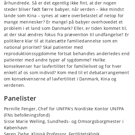
århundrede. Så er det egentlig ikke fint, at der nogen
steder bliver født færre babyer, når verden – ikke mindst
lande som Kina – synes at være overbelastet af netop for
mange mennesker? Er mangel på babyer overhovedet et
problem i et land som Danmark? Eller, er tiden kommet til,
at der skal ændres fokus fra prævention til undfangelse? Er
politikere klar til at italesætte familiedannelse som en
national prioritet? Skal patienter med
reproduktionssygdomme fortsat behandles anderledes end
patienter med andre typer af sygdomme? Hvilke
konsekvenser har lavfertilitet for familielivet og for hver
enkelt af os som individ? Kom med til et debatarrangement
om konsekvenserne af lavfertilitet i Danmark, Kina og
verdenen.
Panelister
Pernille Fenger, Chef for UNFPA’s Nordiske Kontor UNFPA
(FNs befolkningsfond)
Sisse Marie Welling, Sundheds- og Omsorgsborgmester i
København
Søren Ziebe, Klinisk Professor, Fertilitetsklinik,