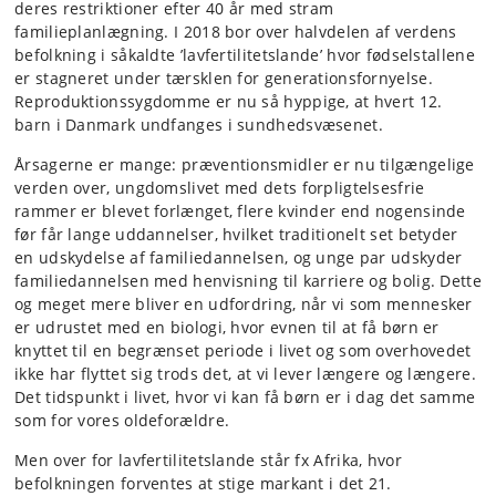
deres restriktioner efter 40 år med stram
familieplanlægning. I 2018 bor over halvdelen af verdens
befolkning i såkaldte ’lavfertilitetslande’ hvor fødselstallene
er stagneret under tærsklen for generationsfornyelse.
Reproduktionssygdomme er nu så hyppige, at hvert 12.
barn i Danmark undfanges i sundhedsvæsenet.
Årsagerne er mange: præventionsmidler er nu tilgængelige
verden over, ungdomslivet med dets forpligtelsesfrie
rammer er blevet forlænget, flere kvinder end nogensinde
før får lange uddannelser, hvilket traditionelt set betyder
en udskydelse af familiedannelsen, og unge par udskyder
familiedannelsen med henvisning til karriere og bolig. Dette
og meget mere bliver en udfordring, når vi som mennesker
er udrustet med en biologi, hvor evnen til at få børn er
knyttet til en begrænset periode i livet og som overhovedet
ikke har flyttet sig trods det, at vi lever længere og længere.
Det tidspunkt i livet, hvor vi kan få børn er i dag det samme
som for vores oldeforældre.
Men over for lavfertilitetslande står fx Afrika, hvor
befolkningen forventes at stige markant i det 21.