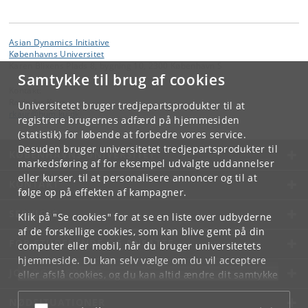
Asian Dynamics Initiative
Københavns Universitet
Karen Blixens Plads 8, bygning 10, 2300 København S
Samtykke til brug af cookies
Kontakt:
Ravinder Kaur
Universitetet bruger tredjepartsprodukter til at
rkaur
@
hum
.
ku
.
dk
registrere brugernes adfærd på hjemmesiden
(statistik) for løbende at forbedre vores service.
Desuden bruger universitetet tredjepartsprodukter til
KØBENHAVNS UNIVERSITET
markedsføring af for eksempel udvalgte uddannelser
eller kurser, til at personalisere annoncer og til at
KONTAKT
følge op på effekten af kampagner.
SERVICES
Klik på "Se cookies" for at se en liste over udbyderne
af de forskellige cookies, som kan blive gemt på din
FOR STUDERENDE OG ANSATTE
computer eller mobil, når du bruger universitetets
hjemmeside. Du kan selv vælge om du vil acceptere
JOB OG KARRIERE
eller afslå cookies, og du kan altid ændre dit samtykke
under
Cookie- og privatlivspolitik
som du finder i
NØDSITUATIONER
bunden af hver side.